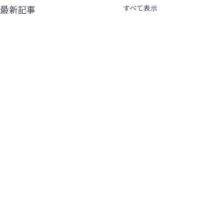
すべて表示
最新記事
🎉【ご報告】スクール生
ニュース一覧へ
が東京藝術大学に合格さ
れました🎉
サカモト・ミュージック・ス
アクセス
クールに小学生より通われて