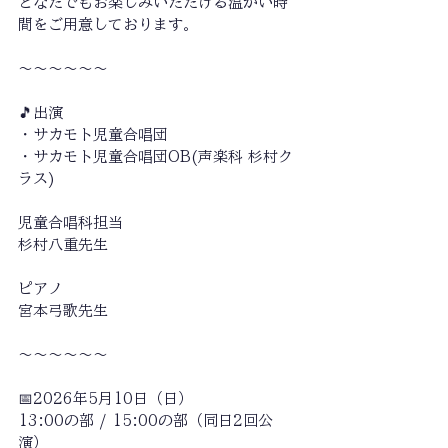
どなたでもお楽しみいただける温かい時
間をご用意しております。
〜〜〜〜〜〜
🎵出演
・サカモト児童合唱団
・サカモト児童合唱団OB(声楽科 杉村ク
ラス)
児童合唱科担当
杉村八重先生
ピアノ
宮本弓歌先生
〜〜〜〜〜〜
📅2026年5月10日（日）
13:00の部 / 15:00の部（同日2回公
演）