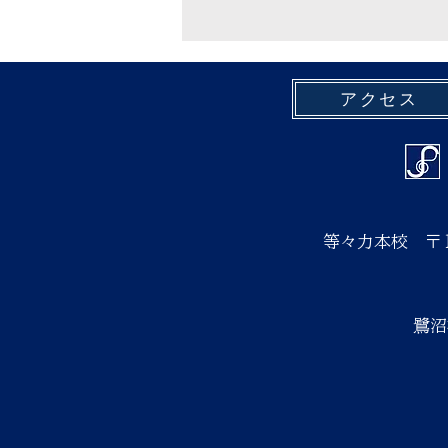
アクセス
等々力本校
〒
鷺