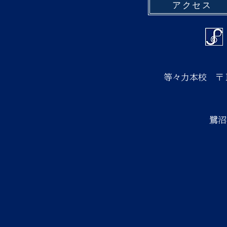
アクセス
等々力本校
〒
鷺