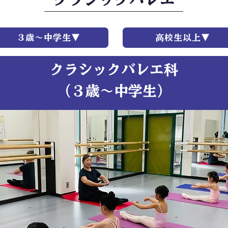
３歳～中学生▼
高校生以上▼
​クラシックバレエ科
​（３歳～中学生）