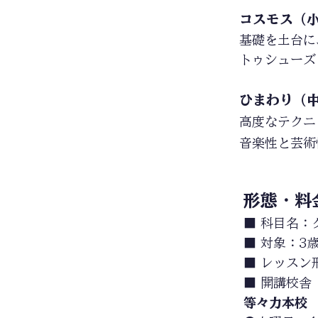
コスモス（小
基礎を土台に
トゥシューズ
​ひまわり（
​高度なテク
音楽性と芸術
​形態・料
■ 科目名：
■ 対象：3
■ レッスン
■ 開講校舎
等々力本校