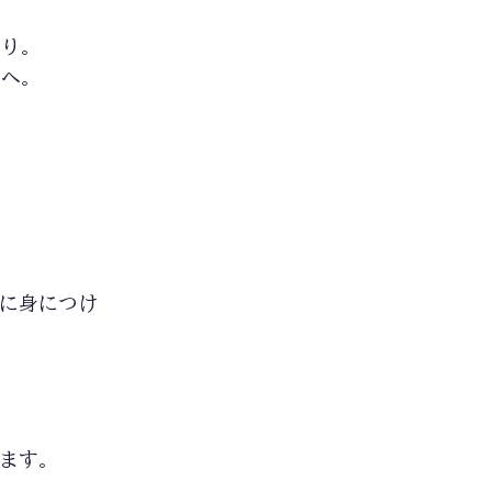
くり。
習へ。
に身につけ
ます。