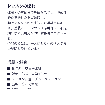
レッスンの流れ
体操・発声体操で身体をほぐし、腹式呼
吸を意識した発声練習へ。
動きを取り入れた楽しい合唱練習に加
え、朗読ミュージカル（専用台本／不定
期）など表現力を伸ばす特別プログラム
も。
合唱の後には、一人ひとりへの個人指導
の時間も設けています。
​形態・料金
■ 科目名：児童合唱科
■ 対象：年長〜中学3年生
■ レッスン形態：グループレッスン
■ 会場：等々力本校
■ 開校日：日曜日
10:00〜11:40（合唱レッスン／
100分）