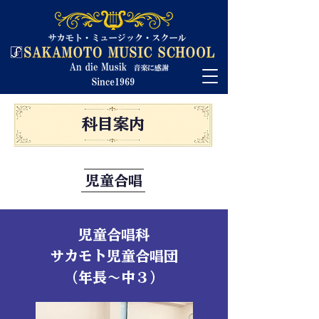
科目案内
児童合唱
​児童合唱科
​サカモト児童合唱団
​（年長～中３）