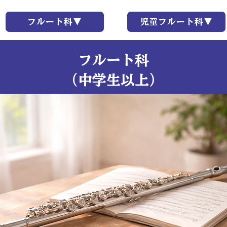
フルート科▼
児童フルート科▼
​フルート科
​（中学生以上）