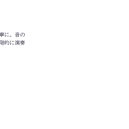
寧に。音の
階的に演奏