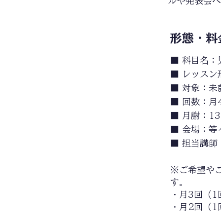
ルや発表会へ
​形態・料
■ 科目名：
■ レッス
■ 対象：未
■ 回数：月
■ 月謝：13
■ 会場：
■ 担当講
※ご希望や
す。
・月3回（1
・月2回（1