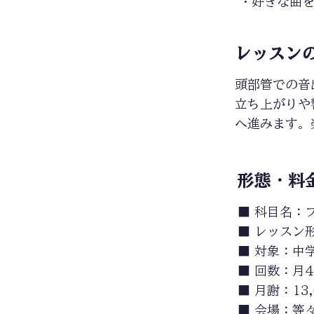
・好きな曲
レッスン
頭部管での音
立ち上がりや
へ進みます。
​形態・料
■ 科目名：
■ レッスン
■ 対象：中
■ 回数：月
■ 月謝：13
■ 会場：等