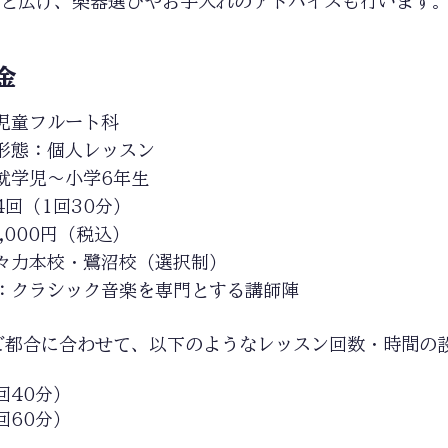
と広げ、楽器選びやお手入れのアドバイスも行います
金
児童フルート科
ン形態：個人レッスン
就学児〜小学6年生
4回（1回30分）
,000円（税込）
等々力本校・鷺沼校（選択制）
師：クラシック音楽を専門とする講師陣
ご都合に合わせて、以下のようなレッスン回数・時間の
回40分）
回60分）