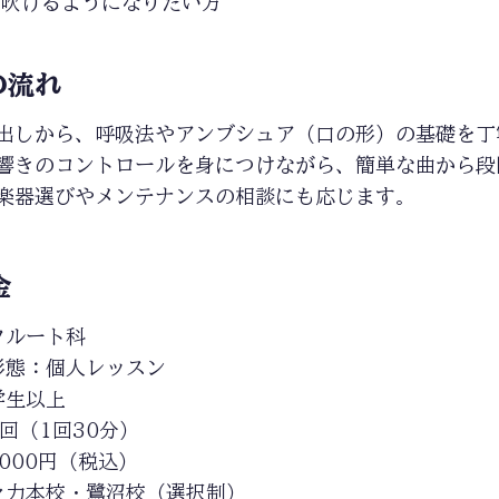
を吹けるようになりたい方
の流れ
出しから、呼吸法やアンブシュア（口の形）の基礎を丁
響きのコントロールを身につけながら、簡単な曲から段
楽器選びやメンテナンスの相談にも応じます。
金
フルート科
形態：個人レッスン
学生以上
4回（1回30分）
,000円（税込）
々力本校・鷺沼校（選択制）