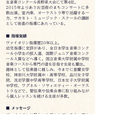
生音楽コンクール長野県大会にて第4位。
2015年よりあさお芸術のまちコンサートに多
数出演。室内楽、オーケストラ等で活躍する一
方、サカモト・ミュージック・スクールの講師
として後進の指導にあたっている。
■ 指導実績
ヴァイオリン指導歴20年以上。
幼児指導に定評があり、全日本学生音楽コンク
ール小学生の部入選、国際ジュニア音楽コンク
ール入賞などへ導く。国立音楽大学附属中学校
音楽コースから専門の道を目指す生徒も輩出。
趣味として弦楽器に親しみ、今までに香蘭女学
校、神奈川大学附属中・高等学校、品川女子学
院、洗足学園中学高等学校、日本女子大学附属
中学校、ワグネル・ソサィエティー・オーケス
トラなどで、管弦楽や弦楽合奏に取り組みなが
ら個人レッスンを続ける生徒が多数。
■ メッセージ
ヴァイオリンは難しいと思われている方、確か
にヴァイオリンは美しい音色を奏でられるまで
に、少し時間が必要な楽器です。でも基礎をし
っかり身に付け、練習を積み重ねることで、自