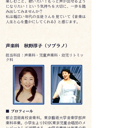
楽しむこと、歌いたい！もっと声が出せるよう
になりたい！という気持ちを大切に、一歩を踏
み出してみませんか？
私は幅広い年代の生徒さんを見ていて《音楽は
人生と心を豊かにしてくれる》と感じます。
声楽科 秋野淳子（ソプラノ）
​担当科目：声楽科・児童声楽科・幼児リトミッ
ク科
■ プロフィール
都立芸術高校音楽科。東京藝術大学音楽学部声
楽科卒業。小学生よりNHK東京児童合唱団のメ