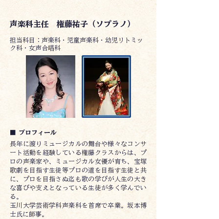
声楽科主任 権藤祐子（ソプラノ）
​担当科目：声楽科・児童声楽科・幼児リトミッ
ク科・女声合唱科
■ プロフィール
長年に渡りミュージカルの舞台や様々なコンサ
ート活動を経験している権藤クラスからは、プ
ロの声楽家や、ミュージカル女優が育ち、宝塚
歌劇を目指す生徒等プロの道を目指す生徒と共
に、プロを目指さぬ迄も歌の学びが人生の大き
な喜びや支えとなっている生徒が多く学んでい
る。
玉川大学芸術学科声楽科を首席で卒業。坂本博
士氏に師事。