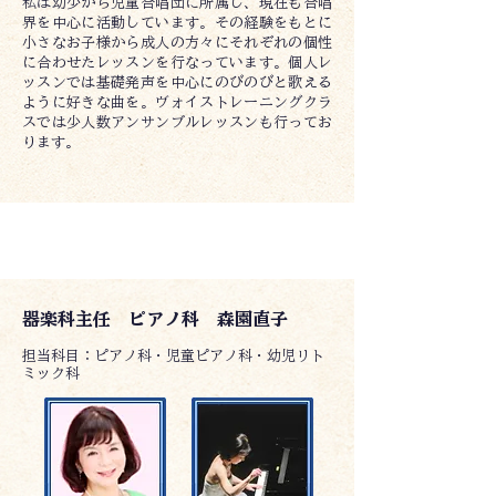
私は幼少から児童合唱団に所属し、現在も合唱
界を中心に活動しています。その経験をもとに
小さなお子様から成人の方々にそれぞれの個性
に合わせたレッスンを行なっています。個人レ
ッスンでは基礎発声を中心にのびのびと歌える
ように好きな曲を。ヴォイストレーニングクラ
スでは少人数アンサンブルレッスンも行ってお
ります。
器楽科講師
器楽科主任 ピアノ科 森園直子
​担当科目：ピアノ科・児童ピアノ科・幼児リト
ミック科