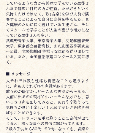
しているような方から趣味で学んでいる生徒さ
んまで幅広い目的の方が在籍。ただ好きという
気持ちだけではなく、歌(音楽)を学び人前で演
奏することによって自分に自信を持たせる、ま
た健康のために長く続けている生徒さん、そし
てスクールで学ぶことが人生の喜びや活力にな
っている生徒さんも多い。
武蔵野音楽大学、東京音楽大学、洗足学園音楽
大学、東京都立芸術高校、また劇団四季研究生
～団員、宝塚歌劇団 等様々な生徒を送り出して
いる。また、全国童謡歌唱コンクール入賞に導
く。
■ メッセージ
人それぞれ顔も性格も得意なことも違うよう
に、声も人それぞれの声質があります。
歌うのが恥ずかしい…こんな声だから…また、
人前に出るのが恥ずかしい…そんな方でも、思
いっきり声を出してみると、あれ？？歌うって
気持ちが良い！楽しい！と恥ずかしさを吹き飛
ばすことができます。
そして、レッスンを重ね歌うことに自信が出て
くると、様々な事への自信に繋がってきます。
2歳の子供から80代…90代になっても、音楽を