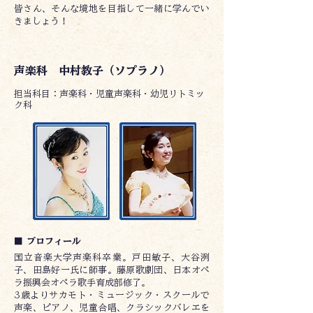
皆さん、そんな境地を目指して一緒に学んでい
きましょう！
声楽科 中村教子（ソプラノ）
​担当科目：声楽科・児童声楽科・幼児リトミッ
ク科
■ プロフィール
国立音楽大学声楽科卒業。戸田敏子、大谷洌
子、田島好一氏に師事。藤原歌劇団、日本オペ
ラ振興会オペラ歌手育成部修了。
3歳よりサカモト・ミュージック・スクールで
声楽、ピアノ、児童合唱、クラシックバレエを