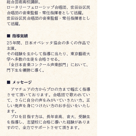
総合芸術高校講師。
ロータリーフェローシップ合唱団、世田谷区民
合唱団の音楽監督・常任指揮者として活躍。
世田谷区民合唱団の音楽監督・常任指揮者とし
て活躍。
■ 指導実績
25年間、日本オペレッタ協会の多くの作品で
主演。
その経験を生かして指導に当たり、東京藝術大
学へ多数の生徒を合格させる。
「全日本音楽コンクール声楽部門」において、
門下生を優勝に導く。
■ メッセージ
アマチュアの方からプロの方まで幅広く指導
させて頂いております。合唱団で歌われてい
て、さらに自分の声をみがいていきたい方。正
しい発声を身につけたい方のお手伝いをいたし
ます。
プロを目指す方は、長年音高、音大、受験生
を指導し、志望校に合格に導いた経験がありま
すので、全力でサポートさせて頂きます。