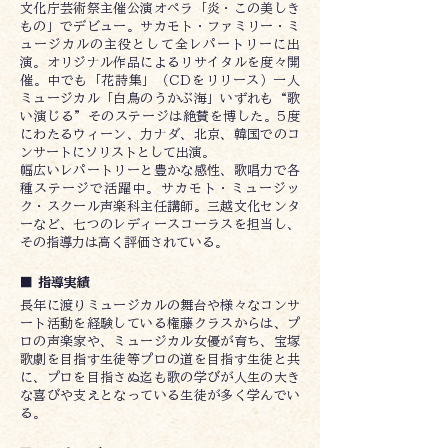
文化庁芸術祭主催公演オペラ「炎・この美しき
もの」でデビュー。サカモト・ファミリー・ミ
ュージカルの主役として全レパートリーに出
演。オリジナル作品によるリサイタルを度々開
催。中でも「花詩集」（CDをリリース）一人
ミュージカル「白鳥のうかぶ海」いずれも“歌
い演じる”そのステージは絶賛を博した。5度
にわたるウィーン、力ナダ、北京、韓国でのコ
ンサートにソリストとして出演。
幅広いレパートリーと豊かな感性、歌唱力で各
種ステージで活躍中。サカモト・ミュージッ
ク・スクール声楽科主任講師。三越文化センタ
ーなど、七つのレディースコーラスを担当し、
その指導力は高く評価されている。
■ 指導実績
長年に渡りミュージカルの舞台や様々なコンサ
ート活動を経験している権藤クラスからは、プ
ロの声楽家や、ミュージカル女優が育ち、宝塚
歌劇を目指す生徒等プロの道を目指す生徒と共
に、プロを目指さぬ迄も歌の学びが人生の大き
な喜びや支えとなっている生徒が多く学んでい
る。