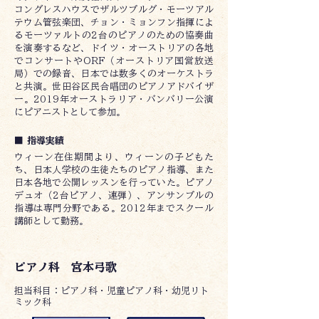
コングレスハウスでザルツブルグ・モーツアル
テウム管弦楽団、チョン・ミョンフン指揮によ
るモーツァルトの2台のピアノのための協奏曲
を演奏するなど、ドイツ・オーストリアの各地
でコンサートやORF（オーストリア国営放送
局）での録音、日本では数多くのオーケストラ
と共演。世田谷区民合唱団のピアノアドバイザ
ー。2019年オーストラリア・バンバリー公演
にピアニストとして参加。
■ 指導実績
ウィーン在住期間より、ウィーンの子どもた
ち、日本人学校の生徒たちのピアノ指導、また
日本各地で公開レッスンを行っていた。ピアノ
デュオ（2台ピアノ、連弾）、アンサンブルの
指導は専門分野である。2012年までスクール
講師として勤務。
ピアノ科 宮本弓歌
​担当科目：ピアノ科・児童ピアノ科・幼児リト
ミック科