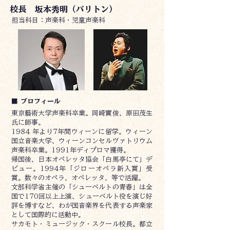
校長 坂本秀明（バリトン）
​担当科目：声楽科・児童声楽科
■ プロフィール
東京藝術大学声楽科卒業。岡崎實俊、原田茂生
氏に師事。
1984 年より7年間ウィーンに留学。ウィーン
国立音楽大学、ウィーンコンセルヴァトリウム
声楽科卒業。1991年ディプロマ獲得。
帰国後、日本オペレッタ協会「白馬亭にて」デ
ビュー。1994年「ジローオペラ新入賞」受
賞。数々のオペラ、オペレッタ、等で活躍。
文部科学省主催の「シューベルトの青春」は全
国で170回以上上演、シューベルト役を演じ好
評を博すなど、わが国音楽界を代表する声楽家
として国際的に活動中。
サカモト・ミュージック・スクール校長。都立