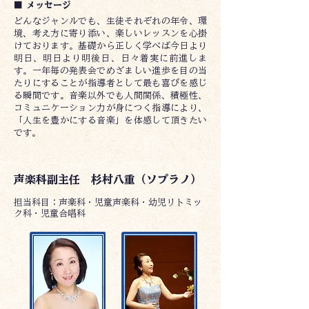
■ メッセージ
どんなジャンルでも、生徒それぞれの年令、環
境、考え方に寄り添い、楽しいレッスンを心掛
けております。基礎から正しく学べば今日より
明日、明日より明後日、日々着実に前進しま
す。一年毎の発表会でめざましい進歩を目の当
たりにすることが指導者として最も喜びを感じ
る瞬間です。音楽以外でも人間関係、積極性、
コミュニケーション力が身につく指導により、
「人生を豊かにする音楽」を体感して頂きたい
です。
声楽科副主任 杉村八重（ソプラノ）
​担当科目：声楽科・児童声楽科・幼児リトミッ
ク科・児童合唱科