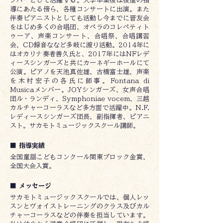
ンバーとして活躍する。大学卒業後は後進の指
導にあたる傍ら、各種コンサートに出演。また
伴奏ピアニストとしても活動し今までに晋友会
をはじめ多くの合唱団、オペラのコレペティト
ゥーア、声楽コンサート、合唱祭、合唱講習
会、CD録音ななど多岐に渡り活動。2014年に
はオカリナ奏者善久氏と、2017年にはNFレデ
ィースシンガーズと共にカーネギーホールにて
公演。ピアノを天池真佐雄、古橋富士雄、声楽
を木村宏子の各氏に師事。Fontana di
Musicaメンバー。JOYシンガーズ、女声合唱
団ル・ランディ、Symphoniae vocem、三越
カルチャーコーラスなど多方面で活躍中。N.F.
レディースシンガーズ団長、副指揮者、ピアニ
スト。サカモトミュージックスクール講師。
■ 指導実績
全国童謡こどもコンクール関東ブロック金賞、
全国大会入賞。
■ メッセージ
サカモトミュージックスクールでは、個人レッ
スンとヴォイストレーニングのクラス及びカル
チャーコーラスなどの伴奏を担当しています。