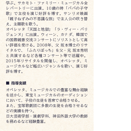
学ぶ。サカモト・ファミリー・ミュージカル全
レパートリーに出演。10歳の時「パパの子守
歌」で主役を演じ好評を博す。サンリオ映画
「親子ねずみの不思議な旅」で主人公の吹き替
え、主題歌を歌う。
オペレッタ「天国と地獄」「ラ・ヴィー・パリ
ジェンヌ」に出演。ウィーン、カナダ、韓国で
の国際親善交流コンサートにソリストとして高
い評価を受ける。2008年、父 坂本博士のリサ
イタルで、「ふたりぼっち」を父・兄 坂本秀明
と共演するなど各種コンサート等で活躍中。
2015年リサイタルを開催し、オペレッタ、ミ
ュージカルなど幅広いジャンルを歌い、演じ好
評を博す。
■ 指導実績
オペレッタ、ミュージカルでの豊富な舞台経験
を活かし、東宝ミュージカルのオーディション
において、子役の生徒を首席で合格させる。
また、宝塚歌劇団に多数の生徒を合格させるな
どの実績を持つ。
日大芸術学部・演劇学科、神田外語大学の教師
を務めるなど経験豊富。