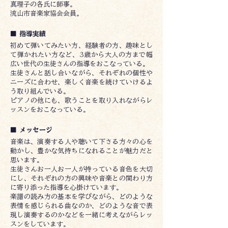
真理子の各氏に師事。
流山市音楽家協会会員。
■ 指導実績
初めて弾いてみたい方、経験者の方、趣味とし
て弾かれたい方など、3歳から大人の方まで幅
広い世代の生徒さんの指導をおこなっている。
生徒さんと話し合いながら、それぞれの個性や
ニーズに合わせ、楽しく音楽を続けていけるよ
う取り組んでいる。
ピアノの他にも、歌うことを取り入れながらレ
ッスンをおこなっている。
■ メッセージ
音楽は、演奏する人や聴いて下さる方々の心を
動かし、豊かな気持ちになれることが魅力だと
思います。
生徒さんお一人お一人が持っている音色を大切
にし、それぞれの方の興味や音楽との関わり方
に寄り添った指導を心掛けています。
楽譜の読み方の基本を学びながら、どのような
表情を感じられる曲なのか、どのような音で表
現し演奏するのかなどを一緒に考えながらレッ
スンをしています。