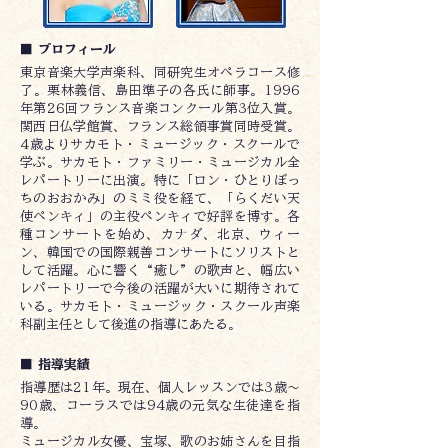
■ プロフィール
東京音楽大学声楽科、同研究生オペラコース修
了。栗林義信、島田準子の各氏に師事。1996
年第26回フランス音楽コンクール第3位入賞。
関西日仏学館賞、フランス総領事賞同時受賞。
4歳よりサカモト・ミュージック・スクールで
学ぶ。サカモト・ファミリー・ミュージカル全
レパートリーに出演。特に「ロン・ひとりぼっ
ちのおおかみ」のミミ役を経て、「らくだい天
使ペンキィ」の主役ペンキィで好評を博す。各
種コンサートを始め、カナダ、北京、ウィー
ン、韓国での国際親善コンサートにソリストと
して活躍。心に響く“癒し”の歌声と、幅広い
レパートリーで今後の活躍が大いに期待されて
いる。サカモト・ミュージック・スクール声楽
科副主任として後進の指導にあたる。
■ 指導実績
指導歴は21年。現在、個人レッスンでは3歳～
90歳、コーラスでは94歳の元気な生徒達を指
導。
ミュージカル女優、宝塚、歌のお姉さんを目指