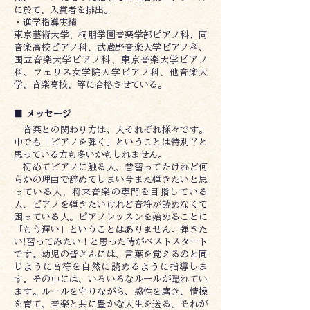
に於て、入賞者を排出。
・進学指導実績
東京藝術大学、桐朋学園音楽学部ピアノ科、同
音楽高校ピアノ科、武蔵野音楽大学ピアノ科、
国立音楽大学ピアノ科、東京音楽大学ピアノ
科、フェリス女学院大学ピアノ科、他音楽大
学、音楽高校、等に合格させている。
■ メッセージ
音楽との関わり方は、人それぞれ様々です。
中でも「ピアノを弾く」ということは特別？と
思っている方も多いかもしれません。
初めてピアノに触る人、昔習ってたけれど何
らかの理由で辞めてしまい今また弾きたいと思
っている人、将来音楽の専門を目指している
人、ピアノを弾きたいけれど音符が読めなくて
困っている人。ピアノレッスンを始めることに
「もう遅い」ということはありません。弾きた
い!習ってみたい！と思った時がベストスタート
です。幼児の皆さんには、言葉を覚えるのと同
じように音符を自然に読めるように指導しま
す。その中には、いろいろなルールが隠れてい
ます。ルールを守りながら、感性を磨き、情操
を育て、音楽と共に豊かな人生を送る、それが