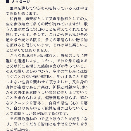
■ メッセージ
生涯を通して学ぶものを持っている人は幸せ
であると感じます。
私自身、声楽家として又声楽教師としての人
生を歩み始めて多くの時が流れていますが、歌
う人生が本当に沢山のことを教えてくれたと実
感しています。そして、これから先も私がその
道を求め続ける限り、多くの素晴らしい贈り物
を頂けると信じています。それは単に楽しいこ
とばかりではありません。
さらなる境地を求め進むと、当然のように苦
難にも遭遇します。しかし、それを乗り越える
と又以前にも増した感動や喜びが待っている。
そんな繰り返しの中から、多少の苦しみには揺
らぐことのない強い精神と、努力することを惜
しまない性質を養わせて頂きました。又自身の
身体が楽器である声楽は、神様と両親から頂い
たその肉体を素晴らしい楽器に作り上げていく
ことを求められます。健康管理を怠らず、確か
なテクニックを習得し、自身の感性（心）を磨
き、自分のあらゆる可能性を引き出していくこ
とで素晴らしい歌が誕生するのです。
その積み重ねの中で益々歌うことが好きにな
り、聞いてくださる皆様とも幸せを分かち合う
ことが出来る。